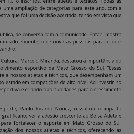
 1.018 inscritos, entre atletas e técnicos. Todas as
ve uma ampliação de categorias para este ano, com a
ostra que foi uma decisão acertada, tendo em vista que
pública, de conversa com a comunidade. Então, mostra
m sido eficiente, o de ouvir as pessoas para propor
Leandro.
 Cultura, Marcelo Miranda, destacou a importância do
volvimento esportivo de Mato Grosso do Sul. “Esses
te a nossos atletas e técnicos, que desempenham um
o estado em competições de alto nível. Ao investir no
 esportiva e criando oportunidades para o crescimento
esporte, Paulo Ricardo Nuñez, ressaltou o impacto
gratificante ver a adesão crescente ao Bolsa Atleta e
 para fortalecer o esporte em Mato Grosso do Sul.
zação dos nossos atletas e técnicos, oferecendo as