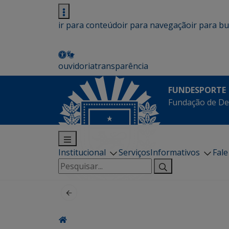
ir para conteúdo
ir para navegação
ir para b
ouvidoria
transparência
FUNDESPORTE
Fundação de De
Institucional
Serviços
Informativos
Fal
Pesquisar
por: