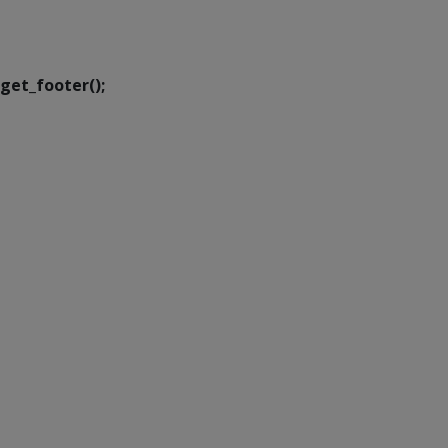
Executiva de
Transformação Digital
get_footer();