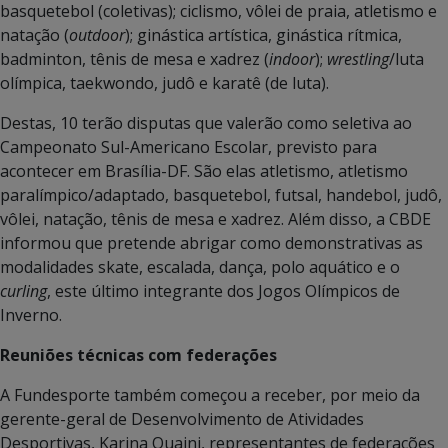
basquetebol (coletivas); ciclismo, vôlei de praia, atletismo e
natação (
outdoor
); ginástica artística, ginástica rítmica,
badminton, tênis de mesa e xadrez (
indoor
);
wrestling
/luta
olímpica, taekwondo, judô e karatê (de luta).
Destas, 10 terão disputas que valerão como seletiva ao
Campeonato Sul-Americano Escolar, previsto para
acontecer em Brasília-DF. São elas atletismo, atletismo
paralímpico/adaptado, basquetebol, futsal, handebol, judô,
vôlei, natação, tênis de mesa e xadrez. Além disso, a CBDE
informou que pretende abrigar como demonstrativas as
modalidades skate, escalada, dança, polo aquático e o
curling
, este último integrante dos Jogos Olímpicos de
Inverno.
Reuniões técnicas com federações
A Fundesporte também começou a receber, por meio da
gerente-geral de Desenvolvimento de Atividades
Desportivas, Karina Quaini, representantes de federações