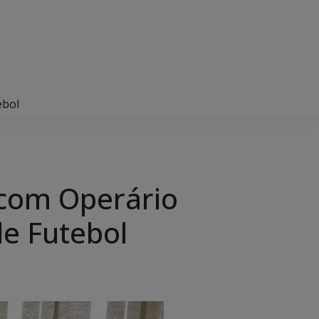
ebol
com Operário
de Futebol