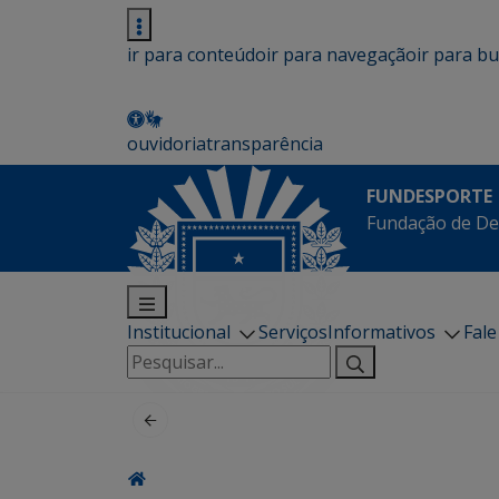
ir para conteúdo
ir para navegação
ir para b
ouvidoria
transparência
FUNDESPORTE
Fundação de De
Institucional
Serviços
Informativos
Fal
Pesquisar
por: