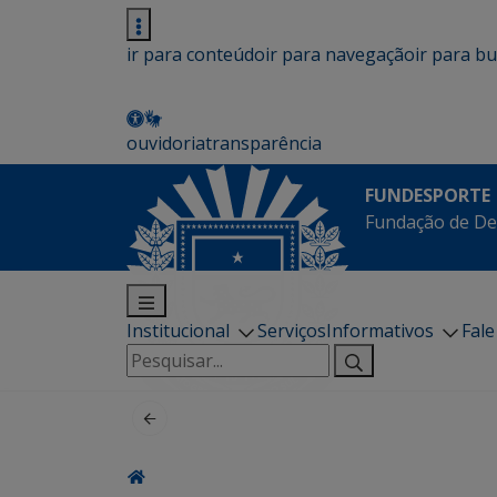
ir para conteúdo
ir para navegação
ir para b
ouvidoria
transparência
FUNDESPORTE
Fundação de De
Institucional
Serviços
Informativos
Fal
Pesquisar
por: