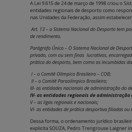
A Lei 9.615 de 24 de março de 1998 criou o S
entidades regionais de desporto como respons
nas Unidades da Federação, assim estabelece
Art. 13 – o Sistema Nacional do Desporto tem po
de rendimento.
Parágrafo Único – O Sistema Nacional de Desporto
privado, com ou sem finas lucrativos, encarrega
prática do desporto, bem como as incumbidas da J
I – o Comitê Olímpico Brasileiro – COB;
II – o Comitê Paraolímpico Brasileiro;
III- as entidades nacionais de administração do d
IV- as entidades regionais de administração
V – as ligas regionais e nacionais;
VI- as entidades de prática desportiva filiadas ou
Dessa forma, o ordenamento jurídico brasileir
explicita SOUZA, Pedro Trengrouse Laigner in 