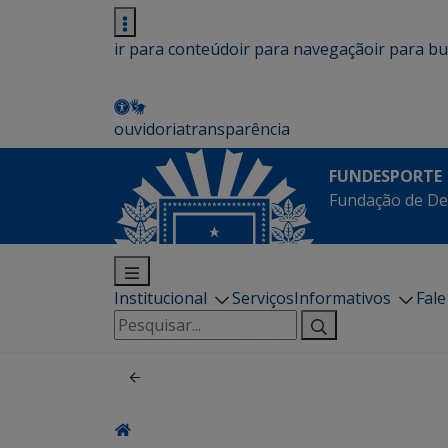
ir para conteúdo
ir para navegação
ir para b
ouvidoria
transparência
FUNDESPORTE
Fundação de De
Institucional
Serviços
Informativos
Fal
Pesquisar
por: