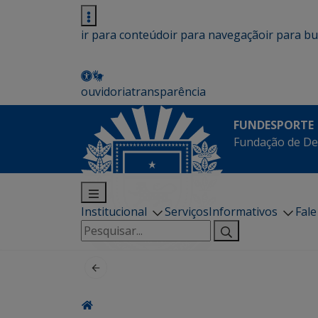
ir para conteúdo
ir para navegação
ir para b
ouvidoria
transparência
FUNDESPORTE
Fundação de De
Institucional
Serviços
Informativos
Fal
Pesquisar
por: