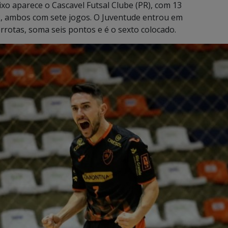
xo aparece o Cascavel Futsal Clube (PR), com 13
12, ambos com sete jogos. O Juventude entrou em
errotas, soma seis pontos e é o sexto colocado.