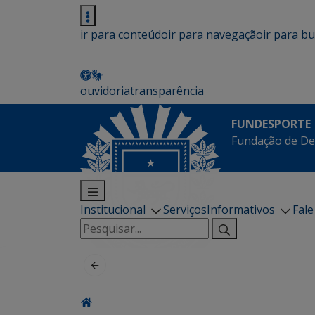
ir para conteúdo
ir para navegação
ir para b
ouvidoria
transparência
FUNDESPORTE
Fundação de De
Institucional
Serviços
Informativos
Fal
Pesquisar
por: