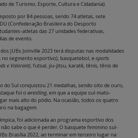
ado de Turismo, Esporte, Cultura e Cidadania).
posto por 84 pessoas, sendo 74 atletas, sete
CBDU (Confederação Brasileira do Desporto
estudantes-atletas das 27 unidades federativas,
ias de evento.
dos JUBs Joinville 2023 terá disputas nas modalidades
s no segmento esportivo), basquetebol, e
-sports
nds e Valorant)
, futsal, jiu-jitsu, karatê, tênis, tênis de
so do Sul conquistou 21 medalhas, sendo oito de ouro,
estaque foi o
wrestling
, em que a equipe sul-mato-
r mais alto do pódio. Na ocasião, todos os quatro
ouro na bagagem.
mpica, foi adicionada ao programa esportivo dos
não sabe o que é perder. O basquete feminino sul-
s Brasília 2022, ao terminar em terceiro lugar na