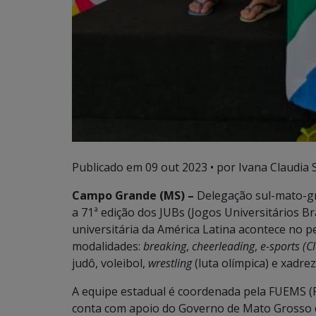
Publicado em
09 out 2023
• por Ivana Claudia 
Campo Grande (MS) –
Delegação sul-mato-gro
a 71ª edição dos JUBs (Jogos Universitários Br
universitária da América Latina acontece no pe
modalidades:
breaking
,
cheerleading
,
e-sports (C
judô, voleibol,
wrestling
(luta olímpica) e xadrez
A equipe estadual é coordenada pela FUEMS (F
conta com apoio do Governo de Mato Grosso d